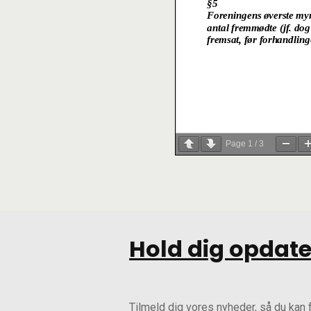
Page
1
/
3
Hold dig opdate
Tilmeld dig vores nyheder, så du kan 