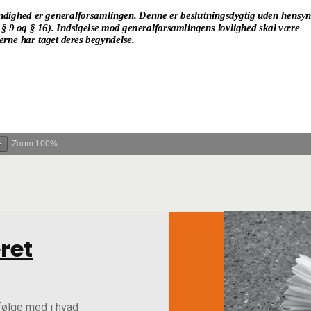
Zoom
100%
ret
følge med i hvad